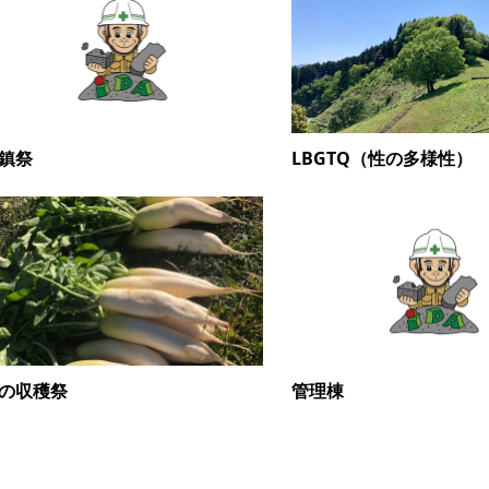
鎮祭
LBGTQ（性の多様性）
の収穫祭
管理棟