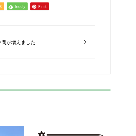
S
feedly
Pin it
仲間が増えました