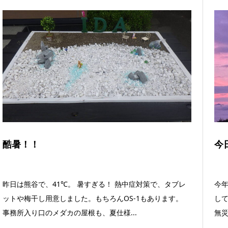
酷暑！！
今
昨日は熊谷で、41℃。 暑すぎる！ 熱中症対策で、タブレ
今年
ットや梅干し用意しました。もちろんOS-1もあります。
して
事務所入り口のメダカの屋根も、夏仕様...
無災