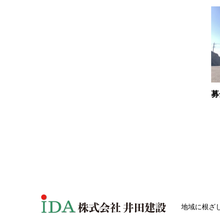
募
地域に根ざ