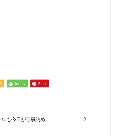
S
feedly
Pin it
今年も今日が仕事納め