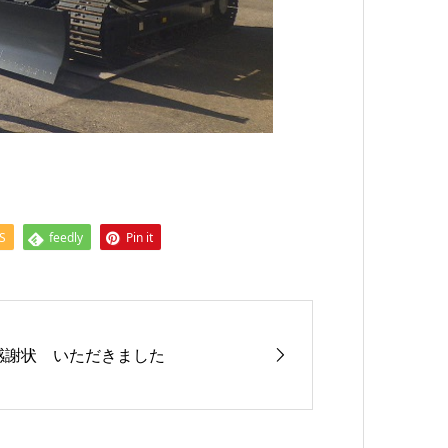
S
feedly
Pin it
感謝状 いただきました