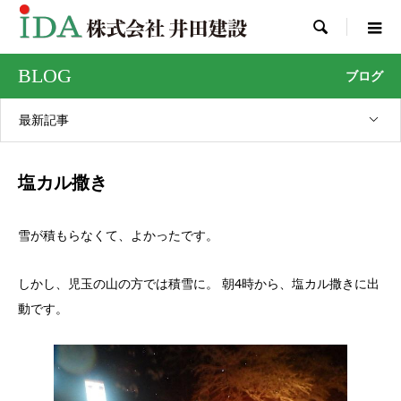

BLOG
ブログ
最新記事
塩カル撒き
雪が積もらなくて、よかったです。
しかし、児玉の山の方では積雪に。 朝4時から、塩カル撒きに出
動です。